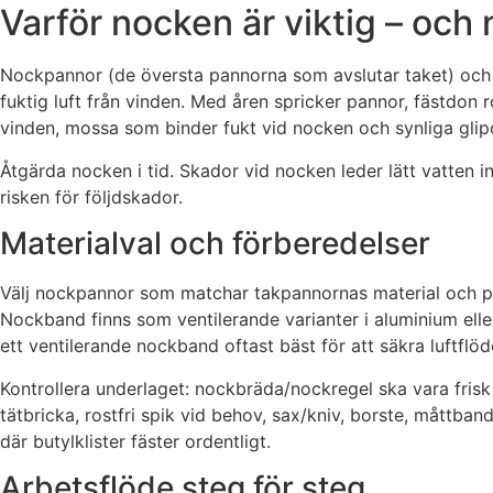
Varför nocken är viktig – och 
Nockpannor (de översta pannorna som avslutar taket) och 
fuktig luft från vinden. Med åren spricker pannor, fästdon
vinden, mossa som binder fukt vid nocken och synliga glip
Åtgärda nocken i tid. Skador vid nocken leder lätt vatten in
risken för följdskador.
Materialval och förberedelser
Välj nockpannor som matchar takpannornas material och pr
Nockband finns som ventilerande varianter i aluminium ell
ett ventilerande nockband oftast bäst för att säkra luftflöd
Kontrollera underlaget: nockbräda/nockregel ska vara frisk
tätbricka, rostfri spik vid behov, sax/kniv, borste, måttba
där butylklister fäster ordentligt.
Arbetsflöde steg för steg