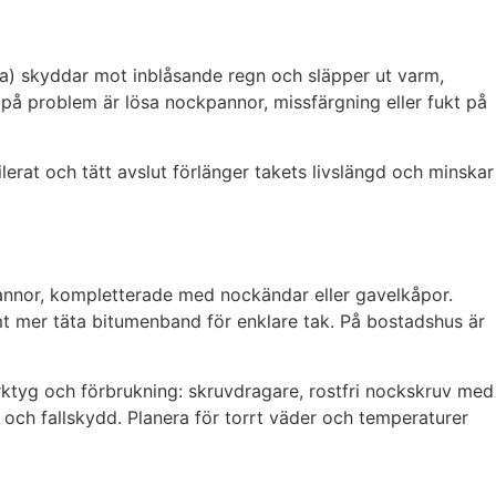
a) skyddar mot inblåsande regn och släpper ut varm,
 på problem är lösa nockpannor, missfärgning eller fukt på
lerat och tätt avslut förlänger takets livslängd och minskar
annor, kompletterade med nockändar eller gavelkåpor.
mt mer täta bitumenband för enklare tak. På bostadshus är
erktyg och förbrukning: skruvdragare, rostfri nockskruv med
 och fallskydd. Planera för torrt väder och temperaturer