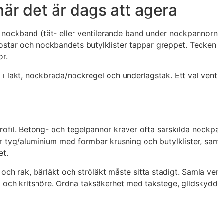
när det är dags att agera
nockband (tät- eller ventilerande band under nockpannorn
 rostar och nockbandets butylklister tappar greppet. Tecken
or.
 i läkt, nockbräda/nockregel och underlagstak. Ett väl venti
ofil. Betong- och tegelpannor kräver ofta särskilda nockp
er tyg/aluminium med formbar krusning och butylklister, sa
et.
 och rak, bärläkt och ströläkt måste sitta stadigt. Samla v
nd och kritsnöre. Ordna taksäkerhet med takstege, glidskydd